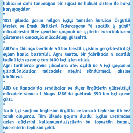
haklarını dahi tanımayan bir siyasi ve hukuki sistem ile karşı
karşıyaydılar.
*
1881 yılında yarım milyon işçiyi temsilen kurulan Örgütlü
Meslek ve Emek Birlikleri Federasyonu "8 saatlik iş günü"
mücadelesini ülke geneline yaymak ve işçilerin kararlılıklarını
göstermek amacıyla mücadeleyi yükseltti.
*
A
BD'nin
Chicago
kentinde 40 bin tekstil işçisinin gerçekleştirdiği
eylem kanla bastırıldı. Aynı kentte, bir fabrikada 8 saatlik
işgünü için greve çıkan 1400 işçi işten atıldı.
Aynı tarihlerde greve çıkanlara ateş açıldı ve 4 işçi yaşamını
yitirdi.Saldırılar, mücadele ateşini söndürmedi, aksine
körükledi.
*
ABD ve Kanada'da sendikalar ve diğer örgütlerin yükselttiği
mücadele sonucu 1 Mayıs 1886'da yaklaşık 350 bin işçi greve
çıktı.
*
Tarih işçi sınıfının böylesine örgütlü ve kararlı tepkisine ilk kez
tanık oluyordu. Tüm ülkede yaşam durdu. İşçiler üretimden
gelen güçlerini kullanıyordu.İşçilerin bu topyekün isyanı,
işverenlerin tepkisini çekti.