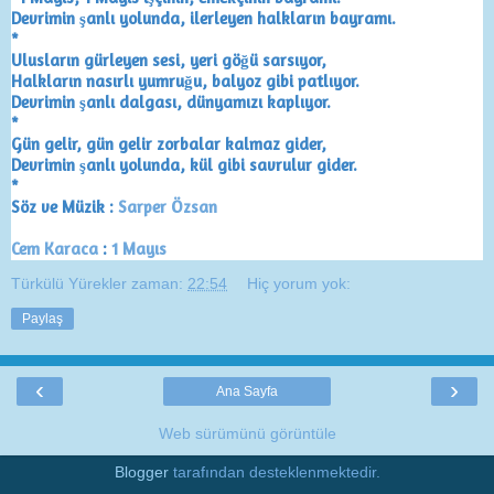
Devrimin şanlı yolunda, ilerleyen halkların bayramı.
*
Ulusların gürleyen sesi, yeri göğü sarsıyor,
Halkların nasırlı yumruğu, balyoz gibi patlıyor.
Devrimin şanlı dalgası, dünyamızı kaplıyor.
*
Gün gelir, gün gelir zorbalar kalmaz gider,
Devrimin şanlı yolunda, kül gibi savrulur gider.
*
Söz ve Müzik :
Sarper Özsan
Cem Karaca
 : 
1 Mayıs
Türkülü Yürekler
zaman:
22:54
Hiç yorum yok:
Paylaş
‹
›
Ana Sayfa
Web sürümünü görüntüle
Blogger
tarafından desteklenmektedir.