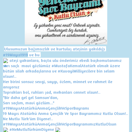
Ulusumuzun bağımsızlık ve kurtuluş ateşinin yakıldığı 
#19Mayıs1919
 ve bu 
 ateşi yakanlara, başta ulu önderimiz ebedi başkomutanımız 
sarı saçlı  mavi gözlümüz 
#MustafaKemalAtatürk
 olmak üzere 
bütün silah arkadaşlarına ve 
#KuvayiMilliyecilere
 bin selam 
olsun!..
Her birini sonsuz sevgi, saygı, özlem, minnet ve rahmet ile 
anıyoruz 
Toprakları bol, ruhları şad, mekanları cennet olsun!..
"Bir daha gel gel Samsun'dan,
Sarı saçlım, mavi gözlüm..."
#19MayısAtatürküAnmaGençlikVeSporBayramı
19 Mayıs Atatürkü Anma Gençlik Ve Spor Bayramımız Kutlu Olsun!..
Ne Mutlu Türk'üm Diyene!..
#19MayısAtatürküAnmaGençlikVeSporBayramımızKutluOlsun
#NeMutluTürkümDiyene