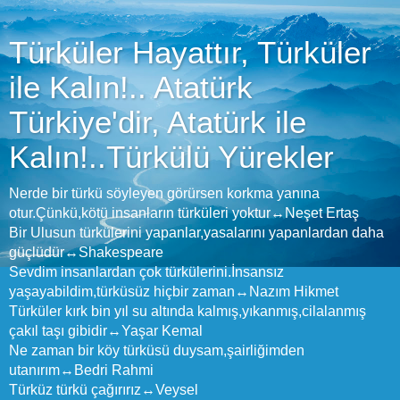
Türküler Hayattır, Türküler
ile Kalın!.. Atatürk
Türkiye'dir, Atatürk ile
Kalın!..Türkülü Yürekler
Nerde bir türkü söyleyen görürsen korkma yanına
otur.Çünkü,kötü insanların türküleri yoktur↔Neşet Ertaş
Bir Ulusun türkülerini yapanlar,yasalarını yapanlardan daha
güçlüdür↔Shakespeare
Sevdim insanlardan çok türkülerini.İnsansız
yaşayabildim,türküsüz hiçbir zaman↔Nazım Hikmet
Türküler kırk bin yıl su altında kalmış,yıkanmış,cilalanmış
çakıl taşı gibidir↔Yaşar Kemal
Ne zaman bir köy türküsü duysam,şairliğimden
utanırım↔Bedri Rahmi
Türküz türkü çağırırız↔Veysel