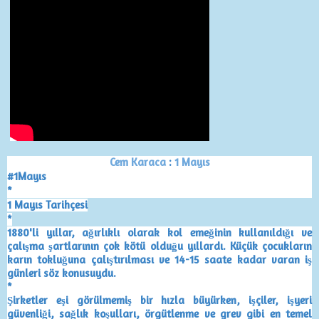
Cem Karaca
:
1 Mayıs
#1Mayıs
*
1 Mayıs Tarihçesi
*
1880'li yıllar, ağırlıklı olarak kol emeğinin kullanıldığı ve
çalışma şartlarının çok kötü olduğu yıllardı. Küçük çocukların
karın tokluğuna çalıştırılması ve 14-15 saate kadar varan iş
günleri söz konusuydu.
*
Şirketler eşi görülmemiş bir hızla büyürken, işçiler, işyeri
güvenliği, sağlık koşulları, örgütlenme ve grev gibi en temel