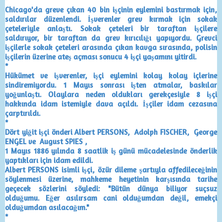
*
Chicago'da greve çıkan 40 bin işçinin eylemini bastırmak için,
saldırılar düzenlendi. İşverenler grev kırmak için sokak
çeteleriyle anlaştı. Sokak çeteleri bir taraftan işçilere
saldırıyor, bir taraftan da grev kırıcılığı yapıyordu. Grevci
işçilerle sokak çeteleri arasında çıkan kavga sırasında, polisin
işçilerin üzerine ateş açması sonucu 4 işçi yaşamını yitirdi.
*
Hükümet ve işverenler, işçi eylemini kolay kolay içlerine
sindiremiyordu. 1 Mayıs sonrası işten atmalar, baskılar
yoğunlaştı. Olaylara neden oldukları gerekçesiyle 8 işçi
hakkında idam istemiyle dava açıldı. İşçiler idam cezasına
çarptırıldı.
*
Dört yiğit işçi önderi Albert PERSONS, Adolph FISCHER, George
ENGEL ve August SPIES ,
1 Mayıs 1886 yılında 8 saatlik iş günü mücadelesinde önderlik
yaptıkları için idam edildi.
Albert PERSONS isimli işçi, özür dileme şartıyla affedileceğinin
söylenmesi üzerine, mahkeme heyetinin karşısında tarihe
geçecek sözlerini söyledi: "Bütün dünya biliyor suçsuz
olduğumu. Eğer asılırsam cani olduğumdan değil, emekçi
olduğumdan asılacağım."
*