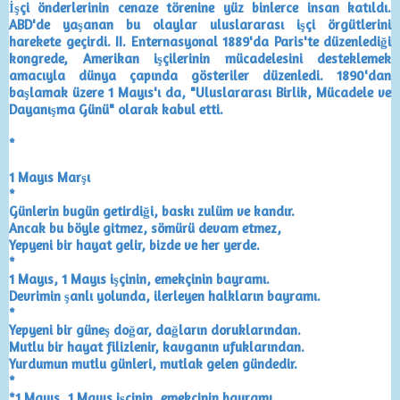
İşçi önderlerinin cenaze törenine yüz binlerce insan katıldı.
ABD'de yaşanan bu olaylar uluslararası işçi örgütlerini
harekete geçirdi. II. Enternasyonal 1889'da Paris'te düzenlediği
kongrede, Amerikan işçilerinin mücadelesini desteklemek
amacıyla dünya çapında gösteriler düzenledi. 1890'dan
başlamak üzere 1 Mayıs'ı da, "Uluslararası Birlik, Mücadele ve
Dayanışma Günü" olarak kabul etti.
*
1 Mayıs Marşı
*
Günlerin bugün getirdiği, baskı zulüm ve kandır.
Ancak bu böyle gitmez, sömürü devam etmez,
Yepyeni bir hayat gelir, bizde ve her yerde.
*
1 Mayıs, 1 Mayıs işçinin, emekçinin bayramı.
Devrimin şanlı yolunda, ilerleyen halkların bayramı.
*
Yepyeni bir güneş doğar, dağların doruklarından.
Mutlu bir hayat filizlenir, kavganın ufuklarından.
Yurdumun mutlu günleri, mutlak gelen gündedir.
*
*1 Mayıs, 1 Mayıs işçinin, emekçinin bayramı.