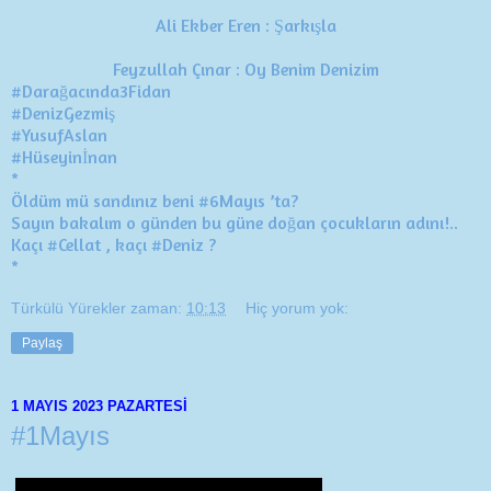
Ali Ekber Eren
:
Şarkışla
Feyzullah Çınar
:
Oy Benim Denizim
#Darağacında3Fidan
#DenizGezmiş
#YusufAslan
#Hüseyinİnan
*
Öldüm mü sandınız beni
#6Mayıs
’ta?
Sayın bakalım o günden bu güne doğan çocukların adını!..
Kaçı
#Cellat
, kaçı
#Deniz
?
*
Türkülü Yürekler
zaman:
10:13
Hiç yorum yok:
Paylaş
1 MAYIS 2023 PAZARTESI
#1Mayıs